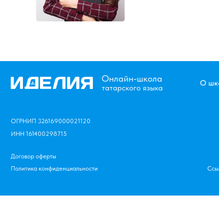
Онлайн-школа
О школе
татарского языка
ОГРНИП 326169000021120
ИНН 161400298715
Договор оферты
Политика конфиденциальности
Ссылки на ма